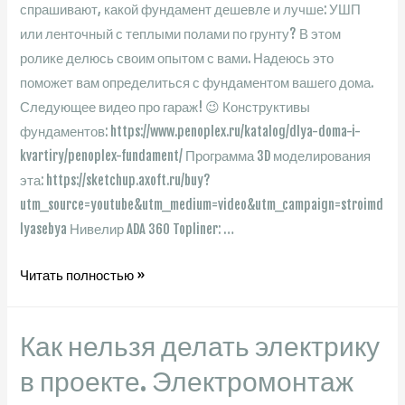
спрашивают, какой фундамент дешевле и лучше: УШП
в
или ленточный с теплыми полами по грунту? В этом
новостройке.
ролике делюсь своим опытом с вами. Надеюсь это
поможет вам определиться с фундаментом вашего дома.
Следующее видео про гараж! 😉 Конструктивы
фундаментов: https://www.penoplex.ru/katalog/dlya-doma-i-
kvartiry/penoplex-fundament/ Программа 3D моделирования
эта: https://sketchup.axoft.ru/buy?
utm_source=youtube&utm_medium=video&utm_campaign=stroimd
lyasebya Нивелир ADA 360 Topliner: …
Фундамент
Читать полностью »
с
теплым
Как нельзя делать электрику
полом.
УШП
в проекте. Электромонтаж
или