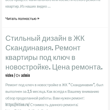
квартир. Из наших видео …
Обзор
Читать полностью »
новостроек
в
Стильный дизайн в ЖК
ЖК
Скандинавия.
Скандинавия. Ремонт
Стоимость
квартиры под ключ в
квартир,
новостройке. Цена ремонта.
инфраструктура,
транспортная
video
/ От
admin
доступность.
Ремонт под ключ в новостройке в ЖК "Скандинавия", был
выполнен за 2,5 месяца. Как всегда к Вашему вниманию
обзор проделанной работы. Вам нужен ремонт:
https://vition.ru/ Стоимость данного ремонта: