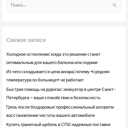
записям
Н
Нюансы
а
Автоматики
Алютех
й
т
и
Свежие записи
:
Холодное остекление: когда это решение станет
оптимальным для вашего балкона или лоджии
Из чего складывается цена ангара: почему «средняя
температура по больнице» не работает
Быстрая помощь на дорогах: эвакуатор в центре Санкт-
Петербурга – ваше спокойствие и безопасность
Грязь после бездорожья: профессиональный алгоритм
восстановления чистоты вашего автомобиля
Купить гранитный щебень в СПб: надежные поставки