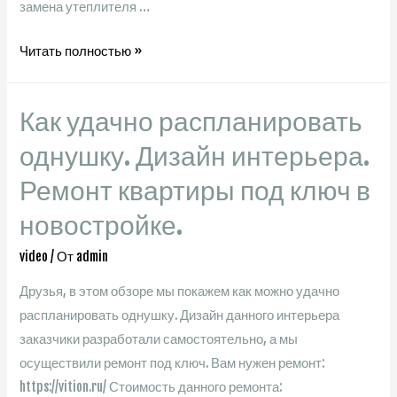
замена утеплителя …
Сравнение
Читать полностью »
Пропиток
для
Как удачно распланировать
Дерева
|
однушку. Дизайн интерьера.
Pinotex.
Ремонт квартиры под ключ в
Belinka.
новостройке.
Vidaron
video
/ От
admin
Друзья, в этом обзоре мы покажем как можно удачно
распланировать однушку. Дизайн данного интерьера
заказчики разработали самостоятельно, а мы
осуществили ремонт под ключ. Вам нужен ремонт:
https://vition.ru/ Стоимость данного ремонта: