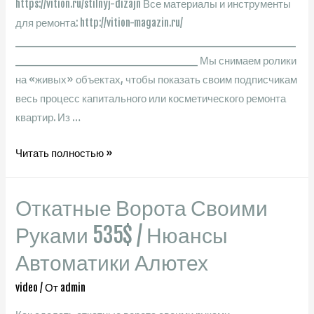
https://vition.ru/stilnyj-dizajn Все материалы и инструменты
для ремонта: http://vition-magazin.ru/
________________________________________
__________________________ Мы снимаем ролики
на «живых» объектах, чтобы показать своим подписчикам
весь процесс капитального или косметического ремонта
квартир. Из …
Стильный
Читать полностью »
дизайн
в
Откатные Ворота Своими
ЖК
Скандинавия.
Руками 535$ / Нюансы
Ремонт
Автоматики Алютех
квартиры
под
video
/ От
admin
ключ