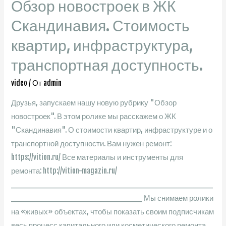
Обзор новостроек в ЖК
электрику
в
Скандинавия. Стоимость
проекте.
квартир, инфраструктура,
Электромонтаж
транспортная доступность.
своими
руками.
video
/ От
admin
Друзья, запускаем нашу новую рубрику "Обзор
новостроек". В этом ролике мы расскажем о ЖК
"Скандинавия". О стоимости квартир, инфраструктуре и о
транспортной доступности. Вам нужен ремонт:
https://vition.ru/ Все материалы и инструменты для
ремонта: http://vition-magazin.ru/
________________________________________
__________________________ Мы снимаем ролики
на «живых» объектах, чтобы показать своим подписчикам
весь процесс капитального или косметического ремонта