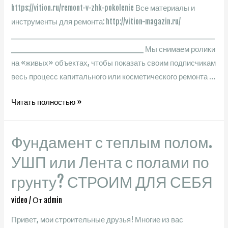
https://vition.ru/remont-v-zhk-pokolenie Все материалы и
инструменты для ремонта: http://vition-magazin.ru/
________________________________________
__________________________ Мы снимаем ролики
на «живых» объектах, чтобы показать своим подписчикам
весь процесс капитального или косметического ремонта …
Как
Читать полностью »
удачно
распланировать
Фундамент с теплым полом.
однушку.
Дизайн
УШП или Лента с полами по
интерьера.
грунту? СТРОИМ ДЛЯ СЕБЯ
Ремонт
квартиры
video
/ От
admin
под
Привет, мои строительные друзья! Многие из вас
ключ