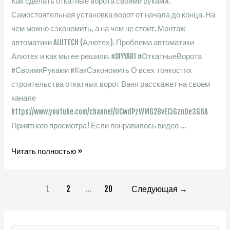
Как сделать откатные ворота своими руками.
в
Самостоятельная установка ворот от начала до конца. На
новостройке.
чем можно сэкономить, а на чем не стоит. Монтаж
Цена
автоматики ALUTECH (Алютех). Проблема автоматики
ремонта.
Алютех и как мы ее решили. #DIYYARI #ОткатныеВорота
#СвоимиРуками #КакСэкономить О всех тонкостях
строительства откатных ворот Ваня расскажет на своем
канале
https://www.youtube.com/channel/UCwdPzWMG28vECiGzn0e3G6A
Приятного просмотра! Если понравилось видео …
Откатные
Читать полностью »
Ворота
Своими
Навигация
1
2
…
20
Следующая
→
Руками
535$
по
/