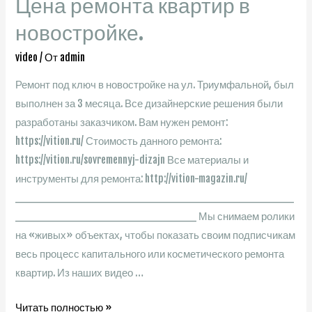
Цена ремонта квартир в
м2
новостройке.
от
180
video
/ От
admin
т.р.
Инфраструктура,
Ремонт под ключ в новостройке на ул. Триумфальной, был
транспортная
выполнен за 3 месяца. Все дизайнерские решения были
доступность.
разработаны заказчиком. Вам нужен ремонт:
https://vition.ru/ Стоимость данного ремонта:
https://vition.ru/sovremennyj-dizajn Все материалы и
инструменты для ремонта: http://vition-magazin.ru/
________________________________________
__________________________ Мы снимаем ролики
на «живых» объектах, чтобы показать своим подписчикам
весь процесс капитального или косметического ремонта
квартир. Из наших видео …
Современный
Читать полностью »