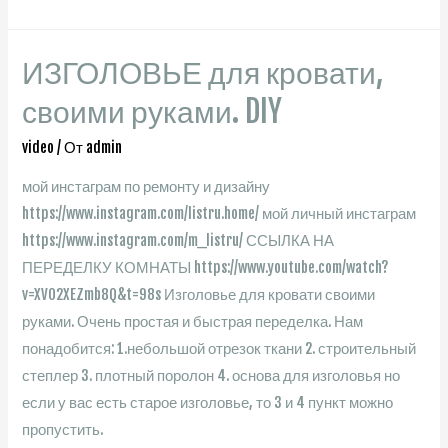
дизайн
и
ИЗГОЛОВЬЕ для кровати,
ремонт
квартиры
своими руками. DIY
под
video
/ От
admin
ключ.
Цена
мой инстаграм по ремонту и дизайну
ремонта
https://www.instagram.com/listru.home/ мой личный инстаграм
квартир
https://www.instagram.com/m_listru/ ССЫЛКА НА
в
ПЕРЕДЕЛКУ КОМНАТЫ https://www.youtube.com/watch?
новостройке.
v=XVO2XEZmb8Q&t=98s Изголовье для кровати своими
руками. Очень простая и быстрая переделка. Нам
понадобится: 1.небольшой отрезок ткани 2. строительный
степлер 3. плотный поролон 4. основа для изголовья но
если у вас есть старое изголовье, то 3 и 4 пункт можно
пропустить.