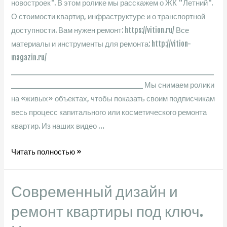
новостроек". В этом ролике мы расскажем о ЖК "Летний".
О стоимости квартир, инфраструктуре и о транспортной
доступности. Вам нужен ремонт: https://vition.ru/ Все
материалы и инструменты для ремонта: http://vition-
magazin.ru/
________________________________________
__________________________ Мы снимаем ролики
на «живых» объектах, чтобы показать своим подписчикам
весь процесс капитального или косметического ремонта
квартир. Из наших видео …
Обзор
Читать полностью »
ЖК
Летний
Современный дизайн и
сад.
Цена
ремонт квартиры под ключ.
за