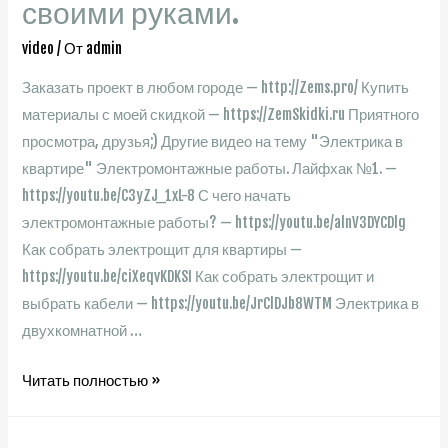
своими руками.
Лента
с
video
/ От
admin
полами
Заказать проект в любом городе — http://Zems.pro/ Купить
по
материалы с моей скидкой — https://ZemSkidki.ru Приятного
грунту?
просмотра, друзья;) Другие видео на тему "Электрика в
СТРОИМ
квартире" Электромонтажные работы. Лайфхак №1. —
ДЛЯ
https://youtu.be/C3yZJ_1xL-8 С чего начать
СЕБЯ
электромонтажные работы? — https://youtu.be/alnV3DYCDlg
Как собрать электрощит для квартиры —
https://youtu.be/ciXeqvKDKSI Как собрать электрощит и
выбрать кабели — https://youtu.be/JrClDJb8WTM Электрика в
двухкомнатной …
Как
Читать полностью »
нельзя
делать