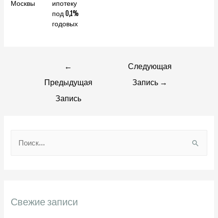
Москвы
ипотеку
под 0,1%
годовых
Навигация
←
Следующая
Предыдущая
Запись
→
по
Запись
записям
Н
а
й
т
и
Свежие записи
: