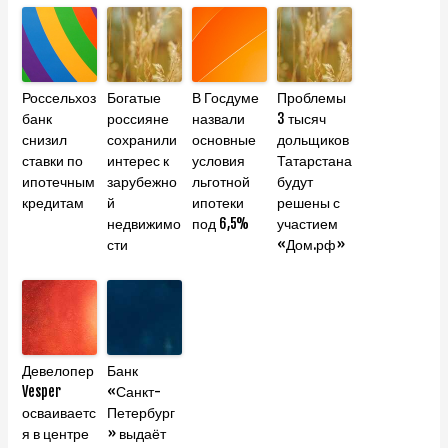
Россельхоз
Богатые
В Госдуме
Проблемы
банк
россияне
назвали
3 тысяч
снизил
сохранили
основные
дольщиков
ставки по
интерес к
условия
Татарстана
ипотечным
зарубежно
льготной
будут
кредитам
й
ипотеки
решены с
недвижимо
под 6,5%
участием
сти
«Дом.рф»
Девелопер
Банк
Vesper
«Санкт-
осваиваетс
Петербург
я в центре
» выдаёт