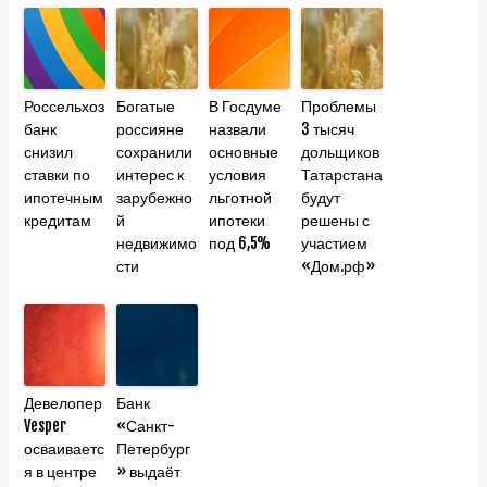
Россельхоз
Богатые
В Госдуме
Проблемы
банк
россияне
назвали
3 тысяч
снизил
сохранили
основные
дольщиков
ставки по
интерес к
условия
Татарстана
ипотечным
зарубежно
льготной
будут
кредитам
й
ипотеки
решены с
недвижимо
под 6,5%
участием
сти
«Дом.рф»
Девелопер
Банк
Vesper
«Санкт-
осваиваетс
Петербург
я в центре
» выдаёт