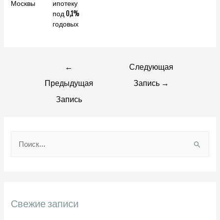
Москвы
ипотеку
под 0,1%
годовых
Навигация
←
Следующая
Предыдущая
Запись
→
по
Запись
записям
Н
а
й
т
и
Свежие записи
: