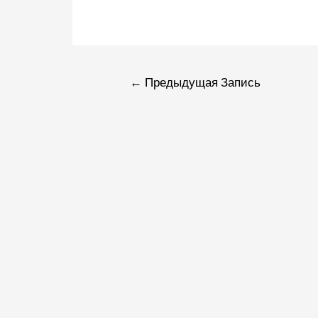
Навигаци
←
Предыдущая Запись
по
записям