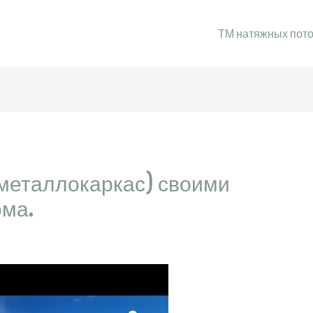
ТМ натяжных пот
металлокаркас) своими
ома.