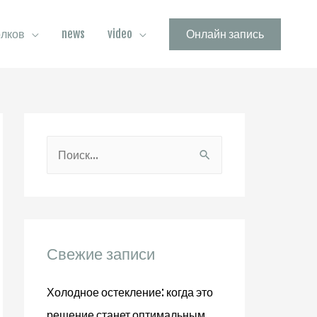
олков
news
video
Онлайн запись
Н
а
й
т
и
Свежие записи
:
Холодное остекление: когда это
решение станет оптимальным