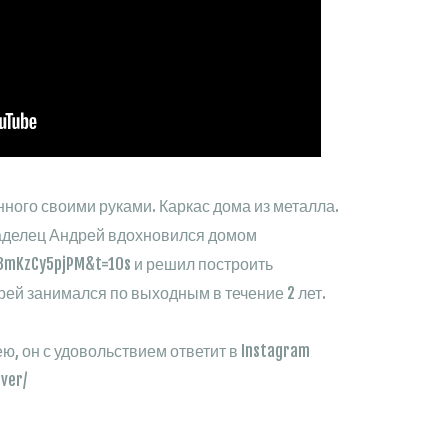
ного своими руками. Каркас дома из металла.
аделец Андрей вдохновился домом
=8mKzCy5pjPM&t=10s и решил построить
ей занимался по выходным в течение 2 лет.
ю, он с удовольствием ответит в Instagram
ver/