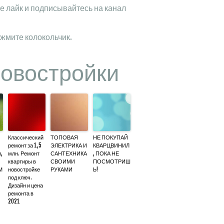
е лайк и подписывайтесь на канал
жмите колокольчик.
новостройки
Классический
ТОПОВАЯ
НЕ ПОКУПАЙ
ремонт за 1,5
ЭЛЕКТРИКА И
КВАРЦВИНИЛ
,
млн. Ремонт
САНТЕХНИКА
, ПОКА НЕ
квартиры в
СВОИМИ
ПОСМОТРИШ
М
новостройке
РУКАМИ
Ь!
под ключ.
Дизайн и цена
ремонта в
2021