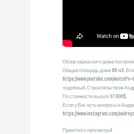
Обзор каркасного дома построен
Общая площадь дома 80 м2. Вл
https://www.youtube.com/watch?v
подобный. Строительством Андр
По стоимости вышло 17 000$.
Если у Вас есть вопросы к Андре
https://www.instagram.com/andreyz
Приятного просмотра!