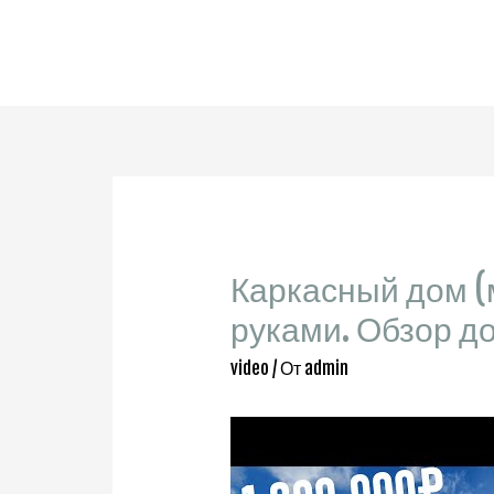
Каркасный дом (
руками. Обзор д
video
/ От
admin