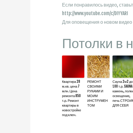
Если понравилось видео, ставьт
http://www.youtube.com/c/DIYYARI
Для оповещения о новом видео 
Потолки в 
Квартира 28
РЕМОНТ
Сауна 2м2 до
м.кв. цена 7
СВОИМИ
100 т.р. SAUNA
млн. Цена
РУКАМИ И
камень, полки
ремонта 850
МОИМ
освещение,
т.р. Ремонт
ИНСТРУМЕН
печь СТРОИ
квартиры в
ТОМ
ДЛЯ СЕБЯ
новостройке
под ключ.