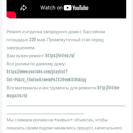
Ремонт и отделка загородного дома с бассейном
площадью 320 м.кв. Промежуточный этап перед
завершением.
Вам нужен ремонт: https://vition.ru/
Все ролики по данному дому:
https://www.youtube.com/playlist?
list=PLAcU_F0uEoo6zwemPnZX39vwkStHiAiqq
Все материалы и инструменты для ремонта: http://vition-
magazin.ru/
________________________________________
__________________________
Мы снимаем ролики на «живых» объектах, чтобы
показать своим подписчикам весь процесс капитального