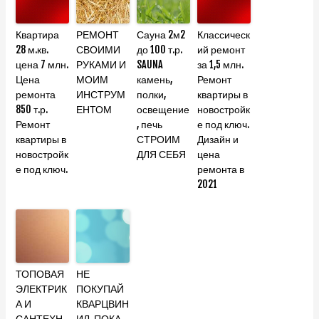
Квартира
РЕМОНТ
Сауна 2м2
Классическ
28 м.кв.
СВОИМИ
до 100 т.р.
ий ремонт
цена 7 млн.
РУКАМИ И
SAUNA
за 1,5 млн.
Цена
МОИМ
камень,
Ремонт
ремонта
ИНСТРУМ
полки,
квартиры в
850 т.р.
ЕНТОМ
освещение
новостройк
Ремонт
, печь
е под ключ.
квартиры в
СТРОИМ
Дизайн и
новостройк
ДЛЯ СЕБЯ
цена
е под ключ.
ремонта в
2021
ТОПОВАЯ
НЕ
ЭЛЕКТРИК
ПОКУПАЙ
А И
КВАРЦВИН
САНТЕХН
ИЛ, ПОКА