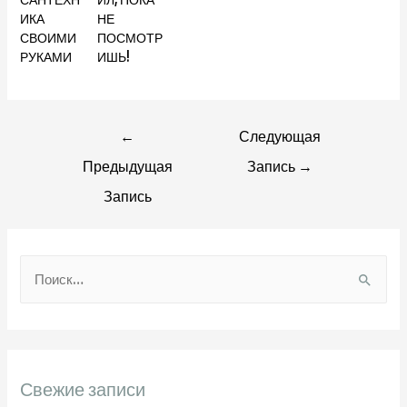
ИКА
НЕ
СВОИМИ
ПОСМОТР
РУКАМИ
ИШЬ!
Навигация
←
Следующая
Предыдущая
Запись
→
по
Запись
записям
Н
а
й
т
и
Свежие записи
: