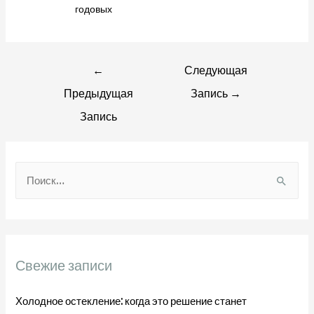
годовых
Навигация
←
Следующая
Предыдущая
Запись
→
по
Запись
записям
Н
а
й
т
и
Свежие записи
:
Холодное остекление: когда это решение станет