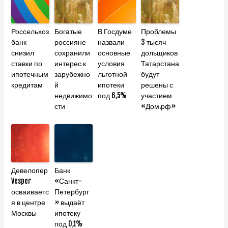
Россельхоз
Богатые
В Госдуме
Проблемы
банк
россияне
назвали
3 тысяч
снизил
сохранили
основные
дольщиков
ставки по
интерес к
условия
Татарстана
ипотечным
зарубежно
льготной
будут
кредитам
й
ипотеки
решены с
недвижимо
под 6,5%
участием
сти
«Дом.рф»
Девелопер
Банк
Vesper
«Санкт-
осваиваетс
Петербург
я в центре
» выдаёт
Москвы
ипотеку
под 0,1%